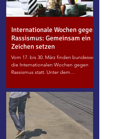
e
Internationale Wochen gegen
Rassismus: Gemeinsam ein
Zeichen setzen
Vom 17. bis 30. März finden bundesweit
die Internationalen Wochen gegen
Rassismus statt. Unter dem
diesjährigen Motto „Menschenwürde
schützen“ engagieren sich zahlreiche
Initiativen, Vereine, Institutionen und
engagierte Menschen, um ein
deutliches Zeichen gegen Rassismus
und Diskriminierung zu setzen. Auch
im Münsterland beteiligen sich viele
Akteurinnen und Akteure an den