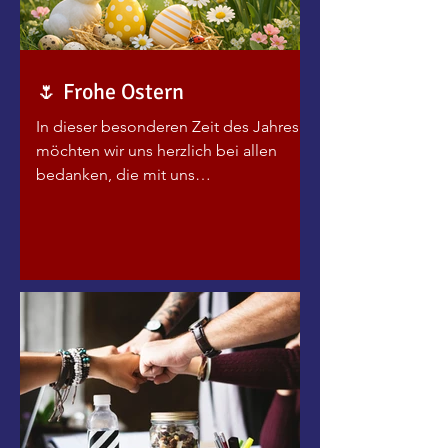
🌷 Frohe Ostern
In dieser besonderen Zeit des Jahres
möchten wir uns herzlich bei allen
bedanken, die mit uns
zusammenarbeiten, uns begleiten und
unsere Projekte mit Leben füllen.
Ostern steht für Aufbruch, Zuversicht
und neue Energie – Werte, die auch
unsere gemeinsame Arbeit prägen. Wir
schätzen die vertrauensvolle
Zusammenarbeit mit unseren
Auftraggeberinnen, Kooperations- und
Netzwerkpartnerinnen ebenso wie das
Engagement unserer Teilnehmenden.
Wir wünschen Ihnen und Ihren Familien