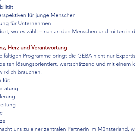
ilität
rspektiven für junge Menschen
zung für Unternehmen
dort, wo es zählt – nah an den Menschen und mitten in 
z, Herz und Verantwortung
vielfältigen Programme bringt die GEBA nicht nur Experti
beiten lösungsorientiert, wertschätzend und mit einem kl
irklich brauchen.
 für:
Beratung
rderung
leitung
ke
tze
acht uns zu einer zentralen Partnerin im Münsterland, 