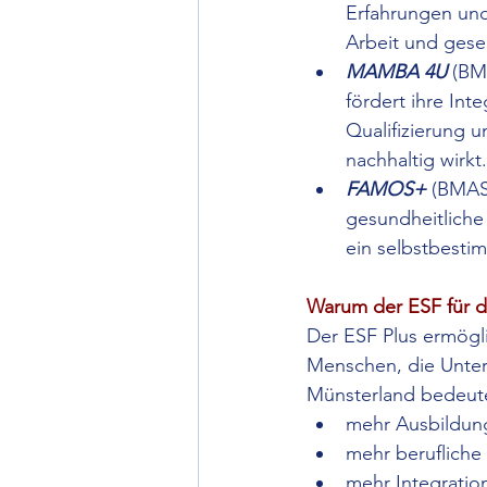
Erfahrungen und
Arbeit und gesel
MAMBA 4U
 (BM
fördert ihre Int
Qualifizierung 
nachhaltig wirkt.
FAMOS+
 (BMAS)
gesundheitliche 
ein selbstbesti
Warum der ESF für da
Der ESF Plus ermögli
Menschen, die Unters
Münsterland bedeute
mehr Ausbildun
mehr berufliche
mehr Integratio