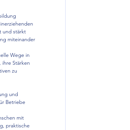
bildung 
einerziehenden 
t und stärkt 
ung miteinander 
uelle Wege in 
ihre Stärken 
iven zu 
ung und 
ür Betriebe 
nschen mit 
, praktische 