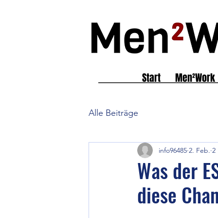
Start
Men²Work
Alle Beiträge
info96485
2. Feb.
2
Was der ES
diese Chan