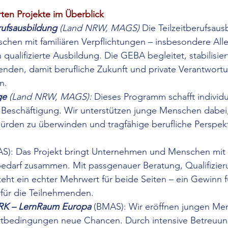
ten Projekte im Überblick
rufsausbildung
 (Land NRW, MAGS) 
Die Teilzeitberufsaus
chen mit familiären Verpflichtungen – insbesondere All
 qualifizierte Ausbildung. Die GEBA begleitet, stabilisier
enden, damit berufliche Zukunft und private Verantwort
n.
ge
 (Land NRW, MAGS): 
Dieses Programm schafft individ
Beschäftigung. Wir unterstützen junge Menschen dabei, 
ürden zu überwinden und tragfähige berufliche Perspekt
S): Das Projekt bringt Unternehmen und Menschen mit 
edarf zusammen. Mit passgenauer Beratung, Qualifizier
eht ein echter Mehrwert für beide Seiten – ein Gewinn f
für die Teilnehmenden.
 – LernRaum Europa
 (BMAS): Wir eröffnen jungen Me
rtbedingungen neue Chancen. Durch intensive Betreuung