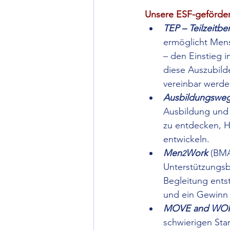
Unsere ESF-geförder
TEP – Teilzeitbe
ermöglicht Mens
– den Einstieg in
diese Auszubild
vereinbar werde
Ausbildungswe
Ausbildung und 
zu entdecken, H
entwickeln.
Men
Work
(BMA
2
Unterstützungsb
Begleitung entst
und ein Gewinn 
MOVE and WORK
schwierigen Sta