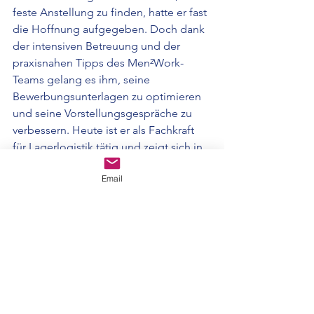
feste Anstellung zu finden, hatte er fast 
die Hoffnung aufgegeben. Doch dank 
der intensiven Betreuung und der 
praxisnahen Tipps des Men²Work-
Teams gelang es ihm, seine 
Bewerbungsunterlagen zu optimieren 
und seine Vorstellungsgespräche zu 
verbessern. Heute ist er als Fachkraft 
für Lagerlogistik tätig und zeigt sich in 
Bezug auf seine berufliche Entwicklung 
Email
äußerst zufrieden.
Diese Geschichten zeigen, wie 
"Men
²
Work" Menschen dabei hilft, 
nachhaltige Lösungen für die 
Herausforderungen zu finden, mit 
denen viele Männer heute auf dem 
Arbeitsmarkt konfrontiert sind.